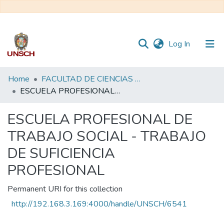
(current)
Log In
Communities
Home
FACULTAD DE CIENCIAS SOCIALES
&
ESCUELA PROFESIONAL DE TRABAJO SOCIAL - TRABAJO DE SUFICIENCIA PROFESIONAL
Collections
ESCUELA PROFESIONAL DE
All of DSpace
TRABAJO SOCIAL - TRABAJO
Statistics
DE SUFICIENCIA
PROFESIONAL
Permanent URI for this collection
http://192.168.3.169:4000/handle/UNSCH/6541