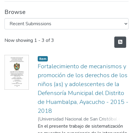
Browse
Recent Submissions
Now showing
1 - 3 of 3
Item
Fortalecimiento de mecanismos y
promoción de los derechos de los
niños (as) y adolescentes de la
Defensoría Municipal del Distrito
de Huambalpa, Ayacucho - 2015 -
2018
(
Universidad Nacional de San Cristóbal de
Huamanga
En el presente trabajo de sistematización
,
2024
)
Teves Rubina, Coceth
;