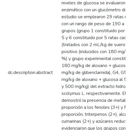
niveles de glucosa se evaluaron u
enzimático con un glucómetro digi
estudio se emplearon 29 ratas m
con un rango de peso de 190 a 220
grupos (grupo 1 constituido por 4 r
5 y 6 constituido por 5 ratas cada
(tratados con 2 mL/kg de suero fis
positivo (inducidos con 180 mg/kg
%) y grupo experimental constitui
180 mg/kg de aloxano + glucosa 
dc.description.abstract
mg/kg de glibenclamida), G4, G5 
mg/kg de aloxano + glucosa al 5 
y 500 mg/kg) del extracto hidroal
scolymus L. respectivamente. El an
demostró la presencia de metabol
proporción a los fenoles (3+) y fl
proporción, triterpenos (2+), alcal
cumarinas (2+) y azúcares reducto
evidenciaron que los grupos con m