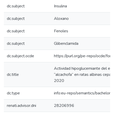
dc.subject
Insulina
dc.subject
Aloxano
dc.subject
Fenoles
dc.subject
Glibenclamida
dc.subject.ocde
https://purl.org/pe-repo/ocde/for
Actividad hipoglucemiante del ex
dc.title
“alcachofa” en ratas albinas cepa
2020
dc.type
info:eu-repo/semantics/bachelorT
renati.advisor.dni
28206996