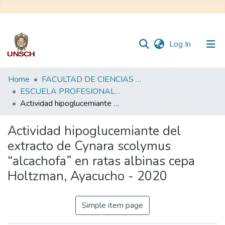
(current)
Log In
Communities
Home
FACULTAD DE CIENCIAS BIOLÓGICAS
&
ESCUELA PROFESIONAL DE BIOLOGÍA - TESIS
Collections
Actividad hipoglucemiante del extracto de Cynara scolymus “alcachofa” en ratas albinas cepa Holtzman, Ayacucho - 2020
All of DSpace
Actividad hipoglucemiante del
extracto de Cynara scolymus
Statistics
“alcachofa” en ratas albinas cepa
Holtzman, Ayacucho - 2020
Simple item page