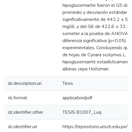
hipoglucemiante fueron el G5 don
promedio y desviación estándar s
significativamente de 442,2 ± 55
mg/dL y del G6 de 422,6 ± 33,17
someter a la prueba de ANOVA s
diferencia significativa (p<0.05) e
experimentales. Concluyendo que e
de hojas de Cynara scolymus L. p
hipoglucemiante estadísticamente s
albinas cepa Holtzman.
dc.description.uri
Tesis
dc.format
application/pdf
dc.identifier.other
TESIS B1007_Luq
dc.identifier.uri
https://repositorio.unsch.edu.p