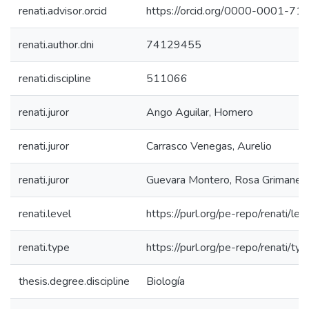
renati.advisor.orcid
https://orcid.org/0000-0001-7
renati.author.dni
74129455
renati.discipline
511066
renati.juror
Ango Aguilar, Homero
renati.juror
Carrasco Venegas, Aurelio
renati.juror
Guevara Montero, Rosa Grimanez
renati.level
https://purl.org/pe-repo/renati/lev
renati.type
https://purl.org/pe-repo/renati/ty
thesis.degree.discipline
Biología