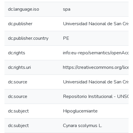
dc.language.iso
spa
dc.publisher
Universidad Nacional de San Cri
dc.publisher.country
PE
dc.rights
info:eu-repo/semantics/openAcce
dc.rights.uri
https://creativecommons.org/lice
dc.source
Universidad Nacional de San Cri
dc.source
Repositorio Institucional - UNSC
dc.subject
Hipoglucemiante
dc.subject
Cynara scolymus L.