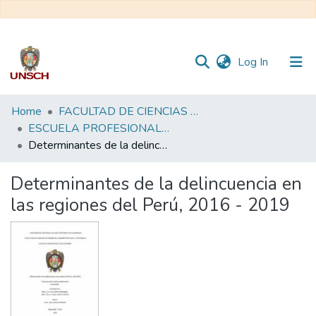
(current)
Log In
Communities
Home
FACULTAD DE CIENCIAS ECONÓMICAS, ADMINISTRATIVAS Y CONTABLES
&
ESCUELA PROFESIONAL DE ECONOMÍA
Collections
Determinantes de la delincuencia en las regiones del Perú, 2016 - 2019
All of DSpace
Determinantes de la delincuencia en
las regiones del Perú, 2016 - 2019
Statistics