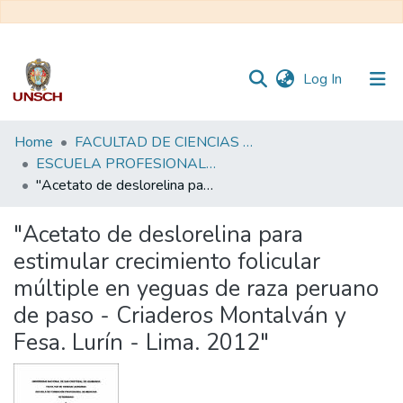
(current)
Log In
Communities
Home
FACULTAD DE CIENCIAS AGRARIAS
&
ESCUELA PROFESIONAL DE MEDICINA VETERINARIA
Collections
"Acetato de deslorelina para estimular crecimiento folicular múltiple en yeguas de raza peruano de paso - Criaderos Montalván y Fesa. Lurín - Lima. 2012"
All of DSpace
"Acetato de deslorelina para
estimular crecimiento folicular
Statistics
múltiple en yeguas de raza peruano
de paso - Criaderos Montalván y
Fesa. Lurín - Lima. 2012"