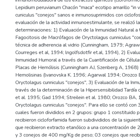
inmunomoduladora de los extractos químicos (clorofórmico
Lepidium peruvianum Chacón "maca" ecotipo amarillo "in v
cuniculus "conejos" sanos e inmunosuprimidos con ciclofo
evaluación de la actividad inmunoestimulante, se realizó l
determinaciones: 1) Evaluación de la Inmunidad Natural a 
Fagocitosis de Macrófagos de Oryctolagus cunniculus "co
técnica de adherencia al vidrio (Cunningham, 1979; Agrawa
Courreges et al, 1994; lngolfsdotfir et.al, 1994), 2) Evalu
Inmunidad Humoral a través de la Cuantificación de Célu
Placas de Hemólisis (Cunningham AJ, Szenberg A, 1968) y
Hemolisinas (lvanovska K. 1996; Agarwal 1994; Orozco
Oryctolagus cunniculus "conejos", 3) Evaluación de la Inmu
través de la determinación de la Hipersensibilidad Tardía
et al. 1995; Gad 1994; Streilein et al. 1980; Orozco BA,
Oryctolagus cunniculus "conejos". Para ello se contó con 
cuales fueron divididos en 2 grupos: grupo 1 constituido 
recibieron cicloforfamida fueron subdivididos de la siguie
que recibieron extracto etanólico a una concentración d
y 3 conejos de 400 mg/Kg de peso; 03 conejos que recib