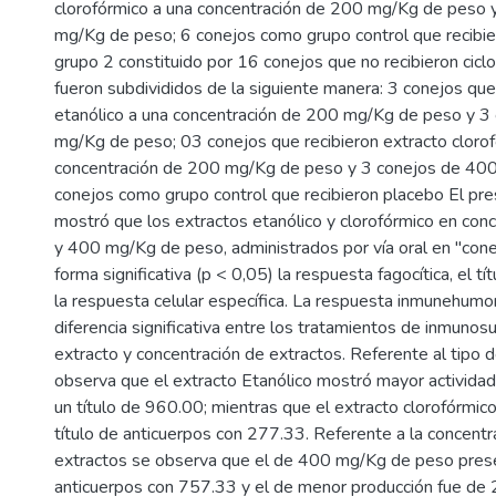
clorofórmico a una concentración de 200 mg/Kg de peso 
mg/Kg de peso; 6 conejos como grupo control que recibie
grupo 2 constituido por 16 conejos que no recibieron cicl
fueron subdivididos de la siguiente manera: 3 conejos que
etanólico a una concentración de 200 mg/Kg de peso y 3
mg/Kg de peso; 03 conejos que recibieron extracto clorof
concentración de 200 mg/Kg de peso y 3 conejos de 40
conejos como grupo control que recibieron placebo El pre
mostró que los extractos etanólico y clorofórmico en co
y 400 mg/Kg de peso, administrados por vía oral en "cone
forma significativa (p < 0,05) la respuesta fagocítica, el tí
la respuesta celular específica. La respuesta inmunehumo
diferencia significativa entre los tratamientos de inmunos
extracto y concentración de extractos. Referente al tipo d
observa que el extracto Etanólico mostró mayor activida
un título de 960.00; mientras que el extracto clorofórmi
título de anticuerpos con 277.33. Referente a la concentr
extractos se observa que el de 400 mg/Kg de peso prese
anticuerpos con 757.33 y el de menor producción fue d