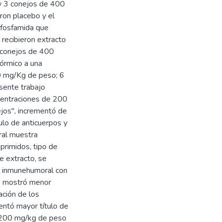
y 3 conejos de 400
ron placebo y el
ofosfamida que
 recibieron extracto
 conejos de 400
órmico a una
0 mg/Kg de peso; 6
sente trabajo
ncentraciones de 200
jos", incrementó de
tulo de anticuerpos y
ral muestra
uprimidos, tipo de
e extracto, se
d inmunehumoral con
co mostró menor
ación de los
ntó mayor título de
e 200 mg/kg de peso