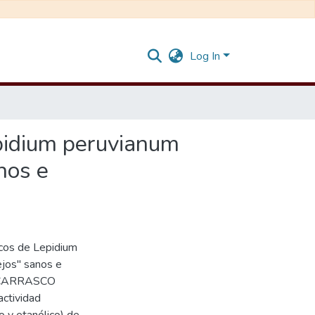
Log In
epidium peruvianum
nos e
cos de Lepidium
ejos" sanos e
io CARRASCO
ctividad