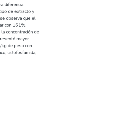
a diferencia
tipo de extracto y
 se observa que el
lar con 161%,
 la concentración de
presentó mayor
/kg de peso con
co, ciclofosfamida,