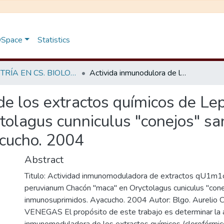
 DSpace
Statistics
MAESTRÍA EN CS. BIOLOGICAS - MICROBIOLOGIA
Activida inmunodulora de los extractos químicos de Lepidium peruvianum Chacón "maca" en Oryctolagus cunniculus "conejos" sanos e inmunosuprimidos. Ayacucho. 2004
de los extractos químicos de L
olagus cunniculus "conejos" sa
cucho. 2004
Abstract
Titulo: Actividad inmunomoduladora de extractos qU1m1
peruvianum Chacón "maca" en Oryctolagus cuniculus "con
inmunosuprimidos. Ayacucho. 2004 Autor: Blgo. Aurel
VENEGAS El propósito de este trabajo es determinar la a