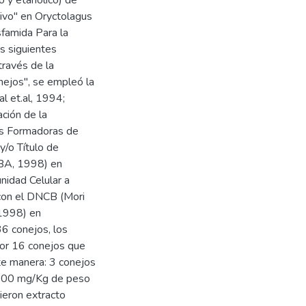
 y etanólico) de
ivo" en Oryctolagus
sfamida Para la
as siguientes
través de la
nejos", se empleó la
l et.al, 1994;
ación de la
las Formadoras de
/o Título de
 BA, 1998) en
nidad Celular a
 con el DNCB (Mori
 1998) en
36 conejos, los
por 16 conejos que
nte manera: 3 conejos
e 200 mg/Kg de peso
ieron extracto