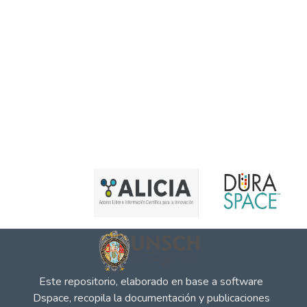
Este repositorio, elaborado en base a software
Dspace, recopila la documentación y publicaciones