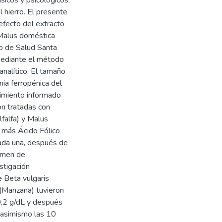
sicos y psicológicos,
l hierro. El presente
 efecto del extracto
 Malus doméstica
o de Salud Santa
mediante el método
analítico. El tamaño
ia ferropénica del
timiento informado
on tratadas con
lfalfa) y Malus
 más Ácido Fólico
cada una, después de
xamen de
stigación
 Beta vulgaris
 (Manzana) tuvieron
0,2 g/dL y después
 asimismo las 10