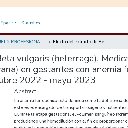
 DSpace
Statistics
ESCUELA PROFESIONAL DE OBSTETRICIA
Efecto del extracto de Beta vulgaris (beterraga), Medicago sativa (alfalfa) y Malus domestica (manzana) en gestantes con anemia ferropénica. Centro de Salud Santa Elena. Octubre 2022 - mayo 2023
eta vulgaris (beterraga), Medica
na) en gestantes con anemia fe
tubre 2022 - mayo 2023
Abstract
La anemia ferropénica está definida como la deficiencia de
este es el encargado de transportar oxígeno y nutrientes 
Durante la etapa gestacional el volumen sanguíneo incre
produciendo una hemodilución con el fin de proporcionar o