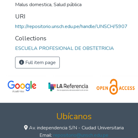
Malus domestica
,
Salud pública
URI
http://repositorio.unsch.edu.pe/handle/UNSCH/5907
Collections
ESCUELA PROFESIONAL DE OBSTETRICIA
Full item page
Ubícanos
Av. independencia S/N - Ciudad Universitaria
Email:
repositorio@unsch.edu.pe