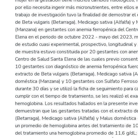
mujer en la gestación tiene muchos cambios fisiológicos, fí
por ello necesita ingerir más micronutrientes, entre ellos e
trabajo de investigación tuvo la finalidad de demostrar el
de Beta vulgaris (Betarraga), Medicago sativa (Alfalfa) y
(Manzana) en gestantes con anemia ferropénica del Centr
Elena en el periodo de octubre 2022 - mayo del 2023, 
de estudio cuasi experimental, prospectivo, longitudinal y 
de muestra estuvo constituida por 20 gestantes con anem
Centro de Salud Santa Elena de las cuales previo consen
10 gestantes con diagnóstico de anemia ferropénica fuer
extracto de Beta vulgaris (Betarraga), Medicago sativa (A
doméstica (Manzana) y 10 gestantes con Sulfato Ferroso
durante 30 días y se utilizó la ficha de seguimiento para 
cumplir con el tiempo de tratamiento, se les realizó el e
hemoglobina. Los resultados hallados en la presente inve
demuestran que las gestantes tratadas con el extracto de
(Betarraga), Medicago sativa (Alfalfa) y Malus doméstica
un promedio de hemoglobina antes del tratamiento de 1
del tratamiento una hemoglobina promedio de 11,6 g/dL;