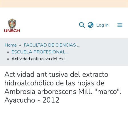
(current)
Log In
Communities
Home
FACULTAD DE CIENCIAS BIOLÓGICAS
&
ESCUELA PROFESIONAL DE BIOLOGÍA - TESIS
Collections
Actividad antitusiva del extracto hidroalcohólico de las hojas de Ambrosia arborescens Mill. "marco". Ayacucho - 2012
All of DSpace
Actividad antitusiva del extracto
hidroalcohólico de las hojas de
Statistics
Ambrosia arborescens Mill. "marco".
Ayacucho - 2012