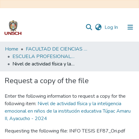
(current)
Log In
Communities
Home
FACULTAD DE CIENCIAS DE LA EDUCACIÓN
&
ESCUELA PROFESIONAL DE EDUCACIÓN FÍSICA
Collections
Nivel de actividad física y la inteligencia emocional en niños de la institución educativa Túpac Amaru II, Ayacucho - 2024
All of DSpace
Request a copy of the file
Statistics
Enter the following information to request a copy for the
following item:
Nivel de actividad física y la inteligencia
emocional en niños de la institución educativa Túpac Amaru
II, Ayacucho - 2024
Requesting the following file: INFO TESIS EF87_Ori.pdf