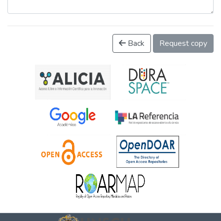
Back
Request copy