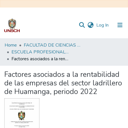
(current)
Log In
Communities
Home
FACULTAD DE CIENCIAS ECONÓMICAS, ADMINISTRATIVAS Y CONTABLES
&
ESCUELA PROFESIONAL DE CONTABILIDAD Y AUDITORÍA
Collections
Factores asociados a la rentabilidad de las empresas del sector ladrillero de Huamanga, periodo 2022
All of DSpace
Factores asociados a la rentabilidad
de las empresas del sector ladrillero
Statistics
de Huamanga, periodo 2022