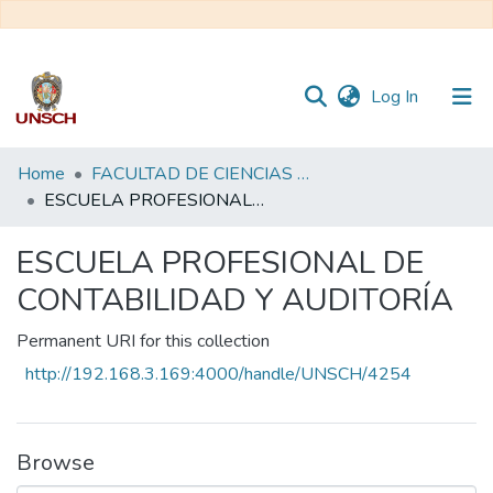
(current)
Log In
Communities
Home
FACULTAD DE CIENCIAS ECONÓMICAS, ADMINISTRATIVAS Y CONTABLES
&
ESCUELA PROFESIONAL DE CONTABILIDAD Y AUDITORÍA
Collections
ESCUELA PROFESIONAL DE
All of DSpace
CONTABILIDAD Y AUDITORÍA
Statistics
Permanent URI for this collection
http://192.168.3.169:4000/handle/UNSCH/4254
Browse