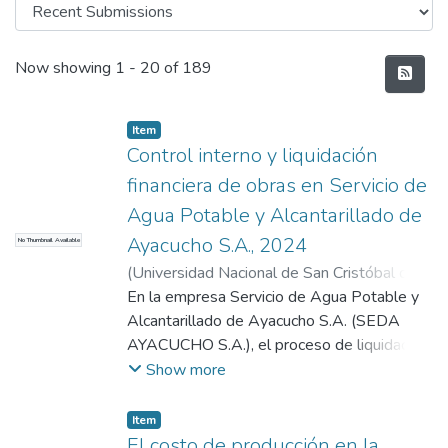
Recent Submissions
Now showing
1 - 20 of 189
Item
Control interno y liquidación
financiera de obras en Servicio de
Agua Potable y Alcantarillado de
Ayacucho S.A., 2024
No Thumbnail Available
(
Universidad Nacional de San Cristóbal de
Huamanga
En la empresa Servicio de Agua Potable y
,
2026
)
Cayllahua Barrientos,
Alex
Alcantarillado de Ayacucho S.A. (SEDA
;
Gómez Méndez, Julio
AYACUCHO S.A.), el proceso de liquidación
financiera de las obras no siempre se
Show more
ejecuta con la oportunidad y el orden
requeridos, lo que en diversos casos genera
Item
retrasos, observaciones administrativas y
El costo de producción en la