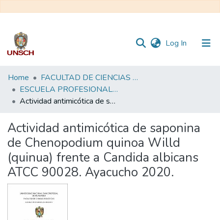
(current)
Log In
Communities
Home
FACULTAD DE CIENCIAS BIOLÓGICAS
&
ESCUELA PROFESIONAL DE BIOLOGÍA - TESIS
Collections
Actividad antimicótica de saponina de Chenopodium quinoa Willd (quinua) frente a Candida albicans ATCC 90028. Ayacucho 2020.
All of DSpace
Actividad antimicótica de saponina
de Chenopodium quinoa Willd
Statistics
(quinua) frente a Candida albicans
ATCC 90028. Ayacucho 2020.