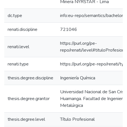
Minera NYRSTAR - Lima
dc.type
info:eu-repo/semantics/bachelorT
renati.discipline
721046
https://purl.org/pe-
renati.level
repo/renati/level#tituloProfesiona
renati.type
https://purl.org/pe-repo/renati/ty
thesis.degree.discipline
Ingeniería Química
Universidad Nacional de San Crist
thesis.degree.grantor
Huamanga. Facultad de Ingeniería
Metalúrgica
thesis.degree.level
Título Profesional