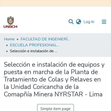
(current)
Log In
Communities
Home
FACULTAD DE INGENIERÍA QUÍMICA Y METALURGIA
&
ESCUELA PROFESIONAL DE INGENIERÍA QUÍMICA - TESIS
Collections
Selección e instalación de equipos y puesta en marcha de la Planta de Tratamiento de Colas y Relaves en la Unidad Coricancha de la Comapñía Minera NYRSTAR - Lima
All of DSpace
Selección e instalación de equipos y
puesta en marcha de la Planta de
Statistics
Tratamiento de Colas y Relaves en
la Unidad Coricancha de la
Comapñía Minera NYRSTAR - Lima
Simple item page