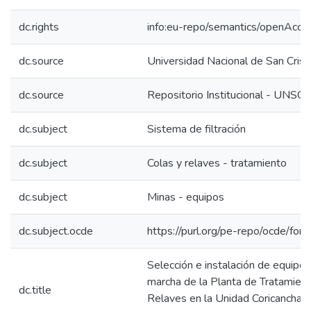
dc.rights
info:eu-repo/semantics/openAcce
dc.source
Universidad Nacional de San Cri
dc.source
Repositorio Institucional - UNSC
dc.subject
Sistema de filtración
dc.subject
Colas y relaves - tratamiento
dc.subject
Minas - equipos
dc.subject.ocde
https://purl.org/pe-repo/ocde/for
Selección e instalación de equipo
marcha de la Planta de Tratamient
dc.title
Relaves en la Unidad Coricancha 