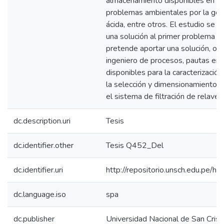
almacenamiento disponibles en pr
problemas ambientales por la gen
ácida, entre otros. El estudio se c
una solución al primer problema 
pretende aportar una solución, oto
ingeniero de procesos, pautas en
disponibles para la caracterización
la selección y dimensionamiento d
el sistema de filtración de relaves
dc.description.uri
Tesis
dc.identifier.other
Tesis Q452_Del
dc.identifier.uri
http://repositorio.unsch.edu.pe
dc.language.iso
spa
dc.publisher
Universidad Nacional de San Cri