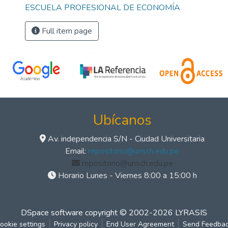
ESCUELA PROFESIONAL DE ECONOMÍA
Full item page
Ubícanos
Av. independencia S/N - Ciudad Universitaria
Email:
repositorio@unsch.edu.pe
repositorio@unsch.edu.pe
Horario Lunes - Viernes 8:00 a 15:00 h
DSpace software
copyright © 2002-2026
LYRASIS
ookie settings
Privacy policy
End User Agreement
Send Feedba