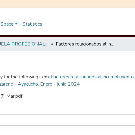
 DSpace
Statistics
ESCUELA PROFESIONAL DE OBSTETRICIA
Factores relacionados al incumplimiento de la ingesta de sulfato ferroso en gestantes que se atienden en el Hospital Apoyo Jesús Nazareno - Ayacucho. Enero - junio 2024
y for the following item:
Factores relacionados al incumplimiento 
zareno - Ayacucho. Enero - junio 2024
37_Mar.pdf