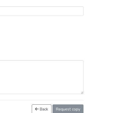
Back
Request copy