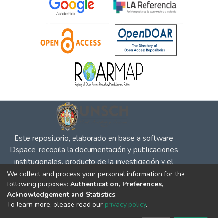
Este repositorio, elaborado en base a software
Dspace, recopila la documentación y publicaciones
institucionales, producto de la investigación y el
desempeño en defensa de la competencia, la
We collect and process your personal information for the
following purposes:
Authentication, Preferences,
propiedad intelectual y protección al consumidor, para
Acknowledgement and Statistics
.
su difusión en el entorno social y académico.
To learn more, please read our
privacy policy
.
DSpace software
copyright © 2002-2026
LYRASIS