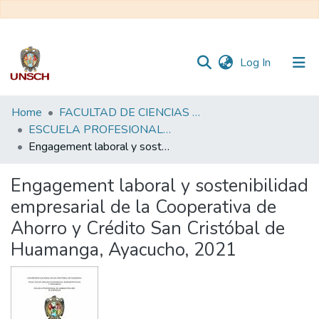
(current)
Log In
Communities
Home
FACULTAD DE CIENCIAS ECONÓMICAS, ADMINISTRATIVAS Y CONTABLES
&
ESCUELA PROFESIONAL DE ADMINISTRACIÓN DE EMPRESAS
Collections
Engagement laboral y sostenibilidad empresarial de la Cooperativa de Ahorro y Crédito San Cristóbal de Huamanga, Ayacucho, 2021
All of DSpace
Engagement laboral y sostenibilidad
empresarial de la Cooperativa de
Statistics
Ahorro y Crédito San Cristóbal de
Huamanga, Ayacucho, 2021