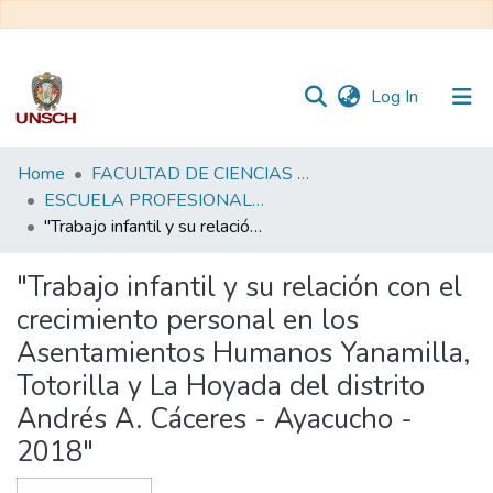
(current)
Log In
Communities
Home
FACULTAD DE CIENCIAS SOCIALES
&
ESCUELA PROFESIONAL DE TRABAJO SOCIAL
Collections
"Trabajo infantil y su relación con el crecimiento personal en los Asentamientos Humanos Yanamilla, Totorilla y La Hoyada del distrito Andrés A. Cáceres - Ayacucho - 2018"
All of DSpace
"Trabajo infantil y su relación con el
crecimiento personal en los
Statistics
Asentamientos Humanos Yanamilla,
Totorilla y La Hoyada del distrito
Andrés A. Cáceres - Ayacucho -
2018"