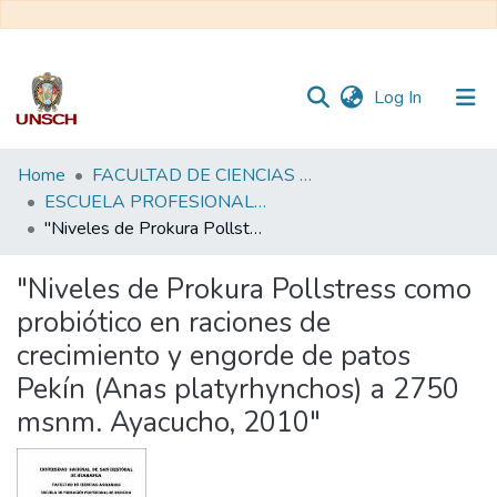
(current)
Log In
Communities
Home
FACULTAD DE CIENCIAS AGRARIAS
&
ESCUELA PROFESIONAL DE MEDICINA VETERINARIA
Collections
"Niveles de Prokura Pollstress como probiótico en raciones de crecimiento y engorde de patos Pekín (Anas platyrhynchos) a 2750 msnm. Ayacucho, 2010"
All of DSpace
"Niveles de Prokura Pollstress como
probiótico en raciones de
Statistics
crecimiento y engorde de patos
Pekín (Anas platyrhynchos) a 2750
msnm. Ayacucho, 2010"