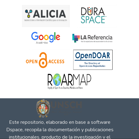
Este repositorio, elaborado en base a software
Dspace, recopila la documentación y publicaciones
institucionales, producto de la investigación y el