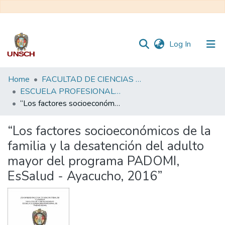
(current)
Log In
Communities
Home
FACULTAD DE CIENCIAS SOCIALES
&
ESCUELA PROFESIONAL DE TRABAJO SOCIAL
Collections
“Los factores socioeconómicos de la familia y la desatención del adulto mayor del programa PADOMI, EsSalud - Ayacucho, 2016”
All of DSpace
“Los factores socioeconómicos de la
familia y la desatención del adulto
Statistics
mayor del programa PADOMI,
EsSalud - Ayacucho, 2016”