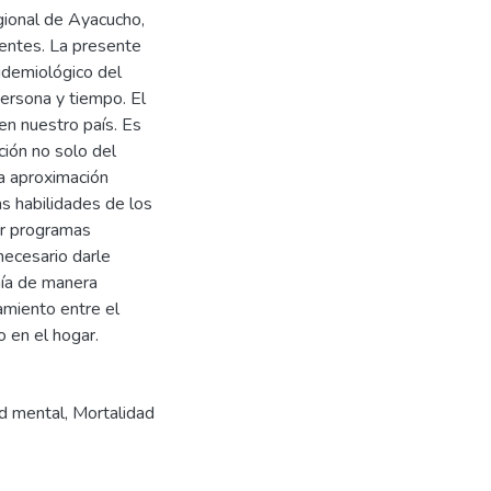
gional de Ayacucho,
centes. La presente
idemiológico del
persona y tiempo. El
en nuestro país. Es
ción no solo del
a aproximación
as habilidades de los
ar programas
necesario darle
mía de manera
amiento entre el
 en el hogar.
d mental
,
Mortalidad