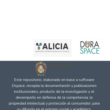
Este repositorio, elaborado en base a software
Dspace, recopila la documentación y publicaciones
institucionales, producto de la investigación y el
desempeño en defensa de la competencia, la
propiedad intelectual y protección al consumidor, para
su difusión en el entorno social y académico.