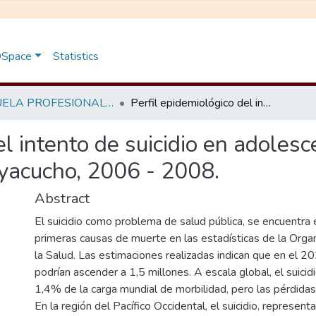
 DSpace
Statistics
ESCUELA PROFESIONAL DE ENFERMERÍA
Perfil epidemiológico del intento de suicidio en adolescentes atendidos en el Hospital Regional de Ayacucho, 2006 - 2008.
el intento de suicidio en adoles
yacucho, 2006 - 2008.
Abstract
El suicidio como problema de salud pública, se encuentra e
primeras causas de muerte en las estadísticas de la Orga
la Salud. Las estimaciones realizadas indican que en el 20
podrían ascender a 1,5 millones. A escala global, el suicid
1,4% de la carga mundial de morbilidad, pero las pérdida
En la región del Pacífico Occidental, el suicidio, represen