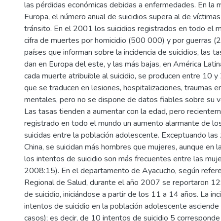
las pérdidas económicas debidas a enfermedades. En la 
Europa, el número anual de suicidios supera al de víctima
tránsito. En el 2001 los suicidios registrados en todo el
cifra de muertes por homicidio (500 000) y por guerras (
países que informan sobre la incidencia de suicidios, las t
dan en Europa del este, y las más bajas, en América Latin
cada muerte atribuible al suicidio, se producen entre 10 y 
que se traducen en lesiones, hospitalizaciones, traumas 
mentales, pero no se dispone de datos fiables sobre su v
Las tasas tienden a aumentar con la edad, pero reciente
registrado en todo el mundo un aumento alarmante de l
suicidas entre la población adolescente. Exceptuando las 
China, se suicidan más hombres que mujeres, aunque en l
los intentos de suicidio son más frecuentes entre las mu
2008:15). En el departamento de Ayacucho, según referen
Regional de Salud, durante el año 2007 se reportaron 12
de suicidio, iniciándose a partir de los 11 a 14 años. La in
intentos de suicidio en la población adolescente asciend
casos); es decir, de 10 intentos de suicidio 5 correspond