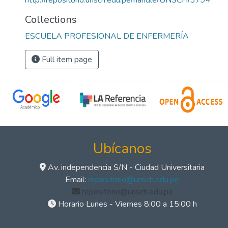
http://repositorio.unsch.edu.pe/handle/UNSCH/3794
Collections
ESCUELA PROFESIONAL DE ENFERMERÍA
Full item page
Ubícanos
Av. independencia S/N - Ciudad Universitaria
Email:
repositorio@unsch.edu.pe
repositorio@unsch.edu.pe
Horario Lunes - Viernes 8:00 a 15:00 h