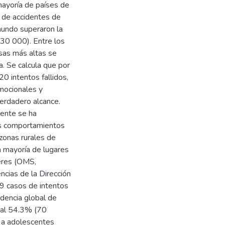
mayoría de países de
s de accidentes de
 mundo superaron la
230 000). Entre los
asas más altas se
a. Se calcula que por
20 intentos fallidos,
emocionales y
erdadero alcance.
mente se ha
os comportamientos
zonas rurales de
a mayoría de lugares
jeres (OMS,
cias de la Dirección
9 casos de intentos
cidencia global de
e al 54.3% (70
e a adolescentes