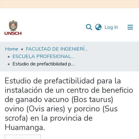
(current)
Log In
Communities
Home
FACULTAD DE INGENIERÍA QUÍMICA Y METALURGIA
&
ESCUELA PROFESIONAL DE INGENIERÍA EN INDUSTRIAS ALIMENTARIAS
Collections
Estudio de prefactibilidad para la instalación de un centro de beneficio de ganado vacuno (Bos taurus) ovino (Ovis aries) y porcino (Sus scrofa) en la provincia de Huamanga.
All of DSpace
Estudio de prefactibilidad para la
instalación de un centro de beneficio
Statistics
de ganado vacuno (Bos taurus)
ovino (Ovis aries) y porcino (Sus
scrofa) en la provincia de
Huamanga.