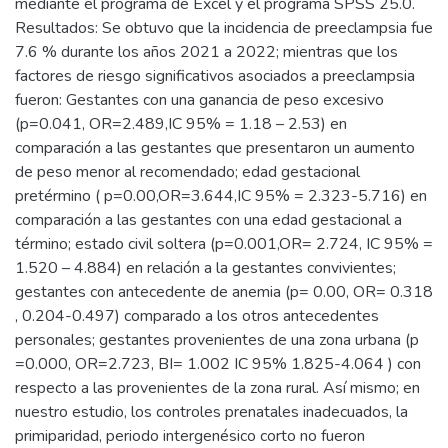
mediante el programa de Excel y el programa SPSS 25.0.
Resultados: Se obtuvo que la incidencia de preeclampsia fue
7.6 % durante los años 2021 a 2022; mientras que los
factores de riesgo significativos asociados a preeclampsia
fueron: Gestantes con una ganancia de peso excesivo
(p=0.041, OR=2.489,IC 95% = 1.18 – 2.53) en
comparación a las gestantes que presentaron un aumento
de peso menor al recomendado; edad gestacional
pretérmino ( p=0.00,OR=3.644,IC 95% = 2.323-5.716) en
comparación a las gestantes con una edad gestacional a
término; estado civil soltera (p=0.001,OR= 2.724, IC 95% =
1.520 – 4.884) en relación a la gestantes convivientes;
gestantes con antecedente de anemia (p= 0.00, OR= 0.318
, 0.204-0.497) comparado a los otros antecedentes
personales; gestantes provenientes de una zona urbana (p
=0.000, OR=2.723, BI= 1.002 IC 95% 1.825-4.064 ) con
respecto a las provenientes de la zona rural. Así mismo; en
nuestro estudio, los controles prenatales inadecuados, la
primiparidad, periodo intergenésico corto no fueron