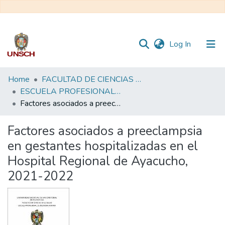
(current)
Log In
Communities
Home
FACULTAD DE CIENCIAS DE LA SALUD
&
ESCUELA PROFESIONAL DE MEDICINA HUMANA
Collections
Factores asociados a preeclampsia en gestantes hospitalizadas en el Hospital Regional de Ayacucho, 2021-2022
All of DSpace
Factores asociados a preeclampsia
en gestantes hospitalizadas en el
Statistics
Hospital Regional de Ayacucho,
2021-2022