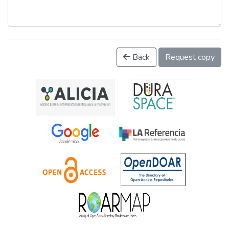
Back
Request copy