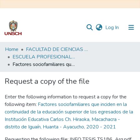
(current)
Log In
Communities
Home
FACULTAD DE CIENCIAS SOCIALES
&
ESCUELA PROFESIONAL DE TRABAJO SOCIAL
Collections
Factores sociofamiliares que inciden en la continuidad de la educación superior de los egresados de la Institución Educativa Carlos Ch. Hiraoka, Macachacra - distrito de Iguaín, Huanta - Ayacucho, 2020 - 2021
All of DSpace
Request a copy of the file
Statistics
Enter the following information to request a copy for the
following item:
Factores sociofamiliares que inciden en la
continuidad de la educación superior de los egresados de la
Institución Educativa Carlos Ch. Hiraoka, Macachacra -
distrito de Iguaín, Huanta - Ayacucho, 2020 - 2021
Requesting the following file: INFO TESIS TS186_Arg.pdf