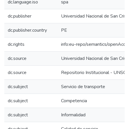
dc.language.iso
spa
dc.publisher
Universidad Nacional de San Cri
dc.publisher.country
PE
dc.rights
info:eu-repo/semantics/openAcce
dc.source
Universidad Nacional de San Cri
dc.source
Repositorio Institucional - UNSC
dc.subject
Servicio de transporte
dc.subject
Competencia
dc.subject
Informalidad