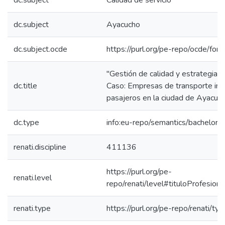
dc.subject
Calidad de servicio
dc.subject
Ayacucho
dc.subject.ocde
https://purl.org/pe-repo/ocde/for
"Gestión de calidad y estrategias
dc.title
Caso: Empresas de transporte inte
pasajeros en la ciudad de Ayacuch
dc.type
info:eu-repo/semantics/bachelorT
renati.discipline
411136
https://purl.org/pe-
renati.level
repo/renati/level#tituloProfesiona
renati.type
https://purl.org/pe-repo/renati/ty