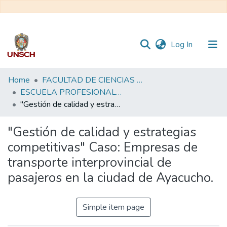
(current)
Log In
Communities
Home
FACULTAD DE CIENCIAS ECONÓMICAS, ADMINISTRATIVAS Y CONTABLES
&
ESCUELA PROFESIONAL DE ADMINISTRACIÓN DE EMPRESAS
Collections
"Gestión de calidad y estrategias competitivas" Caso: Empresas de transporte interprovincial de pasajeros en la ciudad de Ayacucho.
All of DSpace
"Gestión de calidad y estrategias
competitivas" Caso: Empresas de
Statistics
transporte interprovincial de
pasajeros en la ciudad de Ayacucho.
Simple item page