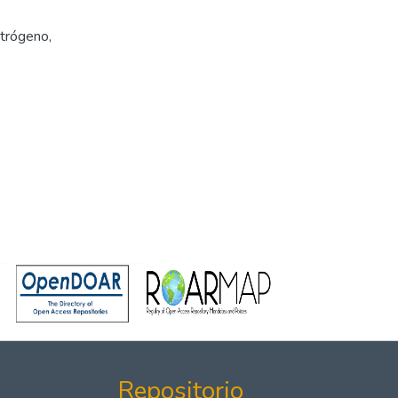
itrógeno
,
Repositorio