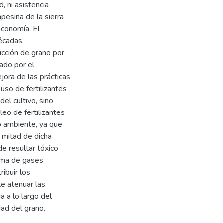
, ni asistencia
pesina de la sierra
economía. El
écadas.
ucción de grano por
iado por el
jora de las prácticas
uso de fertilizantes
el cultivo, sino
leo de fertilizantes
o ambiente, ya que
 mitad de dicha
de resultar tóxico
orma de gases
ibuir los
te atenuar las
a a lo largo del
dad del grano.