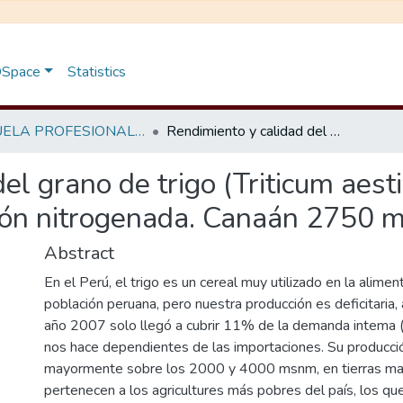
 DSpace
Statistics
ESCUELA PROFESIONAL DE AGRONOMÍA
Rendimiento y calidad del grano de trigo (Triticum aestivum L.) bajo diferentes regímenes de fertilización nitrogenada. Canaán 2750 msnm - Ayacucho.
el grano de trigo (Triticum aest
ción nitrogenada. Canaán 2750 
Abstract
En el Perú, el trigo es un cereal muy utilizado en la alimen
población peruana, pero nuestra producción es deficitaria,
año 2007 solo llegó a cubrir 11% de la demanda intema (
nos hace dependientes de las importaciones. Su producció
mayormente sobre los 2000 y 4000 msnm, en tierras ma
pertenecen a los agricultures más pobres del país, los q