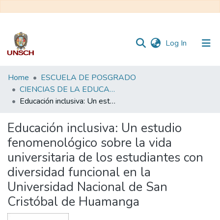
(current)
Log In
Communities
Home
ESCUELA DE POSGRADO
&
CIENCIAS DE LA EDUCACIÓN - DOCTORADO EN EDUCACIÓN
Collections
Educación inclusiva: Un estudio fenomenológico sobre la vida universitaria de los estudiantes con diversidad funcional en la Universidad Nacional de San Cristóbal de Huamanga
All of DSpace
Educación inclusiva: Un estudio
fenomenológico sobre la vida
Statistics
universitaria de los estudiantes con
diversidad funcional en la
Universidad Nacional de San
Cristóbal de Huamanga