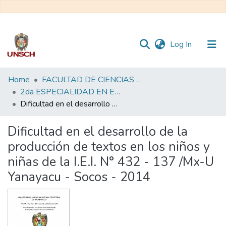
(current)
Log In
Communities
Home
FACULTAD DE CIENCIAS DE LA EDUCACIÓN
&
2da ESPECIALIDAD EN EDUCACIÓN INICIAL
Collections
Dificultad en el desarrollo de la producción de textos en los niños y niñas de la I.E.I. N° 432 - 137 /Mx-U Yanayacu - Socos - 2014
All of DSpace
Dificultad en el desarrollo de la
producción de textos en los niños y
Statistics
niñas de la I.E.I. N° 432 - 137 /Mx-U
Yanayacu - Socos - 2014