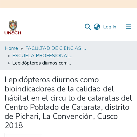
(current)
Log In
Communities
Home
FACULTAD DE CIENCIAS BIOLÓGICAS
&
ESCUELA PROFESIONAL DE BIOLOGÍA - TESIS
Collections
Lepidópteros diurnos como bioindicadores de la calidad del hábitat en el circuito de cataratas del Centro Poblado de Catarata, distrito de Pichari, La Convención, Cusco 2018
All of DSpace
Lepidópteros diurnos como
bioindicadores de la calidad del
Statistics
hábitat en el circuito de cataratas del
Centro Poblado de Catarata, distrito
de Pichari, La Convención, Cusco
2018