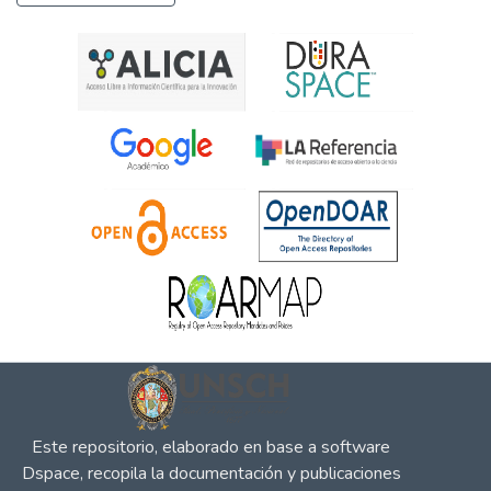
Este repositorio, elaborado en base a software
Dspace, recopila la documentación y publicaciones