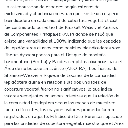
Rhetus dysonii psecas, Pareuptychia 3 y Adelpha olynthia.
La categorización de especies según criterios de
exclusividad y abudancia muestran que, existe una especie
bioindicadora en cada unidad de cobertura vegetal, el cual
fue contrastado por el test de Kruskall Walis y el Análisis
de Componentes Principales (ACP) donde se halló que
existe una variabilidad al 100%, indicando que las especies
de lepidópteros diurnos como posibles bioindicadores son:
Rhetus dyssoni psecas para el Bosque de montaña
basimontano (Bm-ba) y Parides neophilus olivencius para el
Área de no bosque amazónico (ANO-BA). Los Índices de
Shannon-Weaver y Riqueza de taxones de la comunidad
lepidóptera diurna en relación a las dos unidades de
cobertura vegetal fueron no significativos, lo que indica
valores semejantes en ambas, mientras que, la relación de
la comunidad lepidoptera según los meses de muestreo
fueron diferentes, los mayores valores promedio fueron
registrados en agosto. El Índice de Dice-Sorensen, aplicado
para las unidades de cobertura vegetal, muestra que el Área