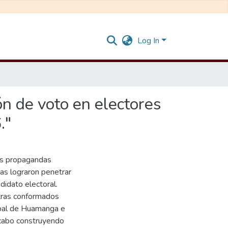
Log In
ón de voto en electores
."
as propagandas
as lograron penetrar
didato electoral.
tras conformados
óbal de Huamanga e
a cabo construyendo