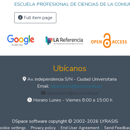
ESCUELA PROFESIONAL DE CIENCIAS DE LA COMU
Full item page
Ubícanos
Av. independencia S/N - Ciudad Universitaria
Email:
repositorio@unsch.edu.pe
repositorio@unsch.edu.pe
Horario Lunes - Viernes 8:00 a 15:00 h
DSpace software
copyright © 2002-2026
LYRASIS
ookie settings
Privacy policy
End User Agreement
Send Feedba