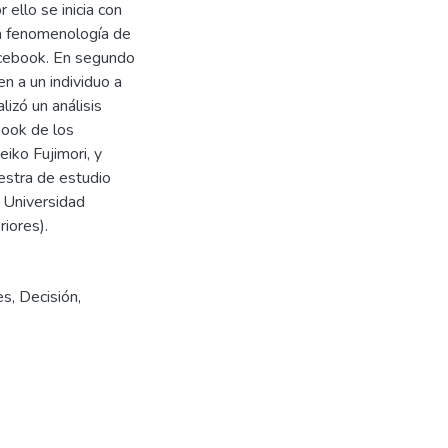
ello se inicia con
la fenomenología de
Facebook. En segundo
n a un individuo a
lizó un análisis
book de los
iko Fujimori, y
uestra de estudio
 Universidad
iores).
es
,
Decisión
,