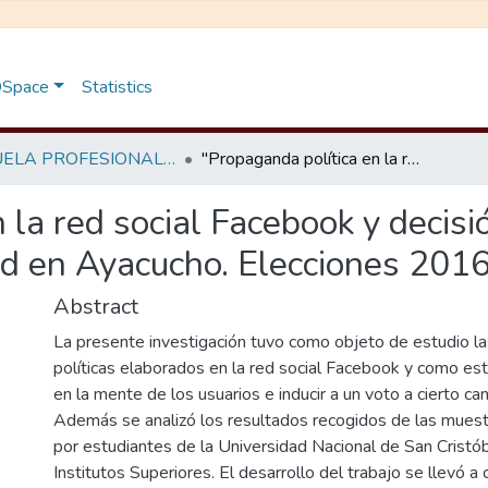
 DSpace
Statistics
ESCUELA PROFESIONAL DE CIENCIAS DE LA COMUNICACIÓN
"Propaganda política en la red social Facebook y decisión de voto en electores de 20 a 25 años de edad en Ayacucho. Elecciones 2016."
 la red social Facebook y decisi
d en Ayacucho. Elecciones 2016
Abstract
La presente investigación tuvo como objeto de estudio l
políticas elaborados en la red social Facebook y como est
en la mente de los usuarios e inducir a un voto a cierto can
Además se analizó los resultados recogidos de las mues
por estudiantes de la Universidad Nacional de San Crist
Institutos Superiores. El desarrollo del trabajo se llevó 