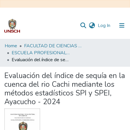
(current)
Log In
Communities
Home
FACULTAD DE CIENCIAS AGRARIAS
&
ESCUELA PROFESIONAL DE INGENIERÍA AGRÍCOLA
Collections
Evaluación del índice de sequía en la cuenca del rio Cachi mediante los métodos estadísticos SPI y SPEI, Ayacucho - 2024
All of DSpace
Evaluación del índice de sequía en la
cuenca del rio Cachi mediante los
Statistics
métodos estadísticos SPI y SPEI,
Ayacucho - 2024