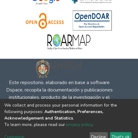
Este repositorio, elaborado en base a software
Dspace, recopila la documentación y publicaciones
institucionales, producto de la investigación y el
desempeño en defensa de la competencia, la
We collect and process your personal information for the
following purposes:
Authentication, Preferences,
propiedad intelectual y protección al consumidor, para
Acknowledgement and Statistics
.
su difusión en el entorno social y académico.
To learn more, please read our
privacy policy
.
DSpace software
copyright © 2002-2026
LYRASIS
Cookie
Privacy
End User
Send
Customize
Decline
That's ok