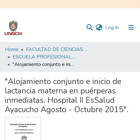
(current)
Log In
Communities
Home
FACULTAD DE CIENCIAS DE LA SALUD
&
ESCUELA PROFESIONAL DE OBSTETRICIA
Collections
"Alojamiento conjunto e inicio de lactancia materna en puérperas inmediatas. Hospital II EsSalud Ayacucho Agosto - Octubre 2015".
All of DSpace
"Alojamiento conjunto e inicio de
lactancia materna en puérperas
Statistics
inmediatas. Hospital II EsSalud
Ayacucho Agosto - Octubre 2015".