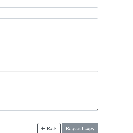
Back
Request copy