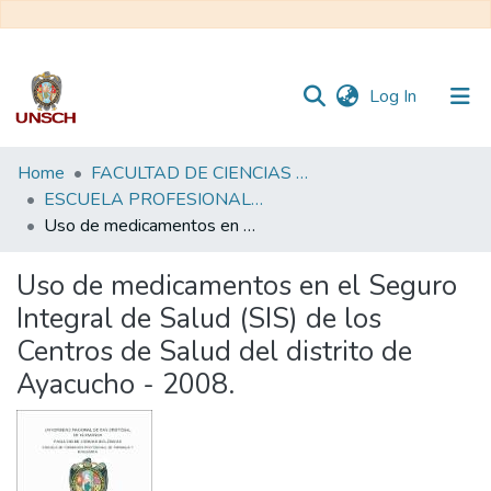
(current)
Log In
Communities
Home
FACULTAD DE CIENCIAS DE LA SALUD
&
ESCUELA PROFESIONAL DE FARMACIA Y BIOQUÍMICA
Collections
Uso de medicamentos en el Seguro Integral de Salud (SIS) de los Centros de Salud del distrito de Ayacucho - 2008.
All of DSpace
Uso de medicamentos en el Seguro
Integral de Salud (SIS) de los
Statistics
Centros de Salud del distrito de
Ayacucho - 2008.