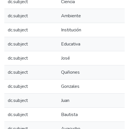
dc.subject
Ciencia
dc.subject
Ambiente
dc.subject
Institución
dc.subject
Educativa
dc.subject
José
dc.subject
Quiñones
dc.subject
Gonzales
dc.subject
Juan
dc.subject
Bautista
dc.subject
Ayacucho