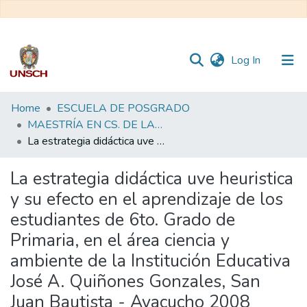
(current)
Log In
Communities
Home
ESCUELA DE POSGRADO
&
MAESTRÍA EN CS. DE LA EDUCACIÓN - ESTRATEGIAS DE ENSEÑANZA, APRENDIZAJE Y EVALUACIÓN
Collections
La estrategia didáctica uve heuristica y su efecto en el aprendizaje de los estudiantes de 6to. Grado de Primaria, en el área ciencia y ambiente de la Institución Educativa José A. Quiñones Gonzales, San Juan Bautista - Ayacucho 2008
All of DSpace
La estrategia didáctica uve heuristica
y su efecto en el aprendizaje de los
Statistics
estudiantes de 6to. Grado de
Primaria, en el área ciencia y
ambiente de la Institución Educativa
José A. Quiñones Gonzales, San
Juan Bautista - Ayacucho 2008