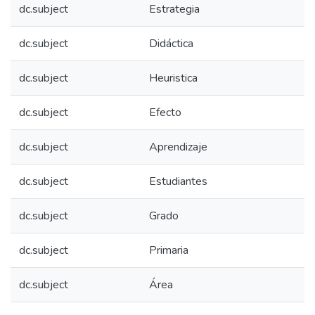
dc.subject
Estrategia
dc.subject
Didáctica
dc.subject
Heuristica
dc.subject
Efecto
dc.subject
Aprendizaje
dc.subject
Estudiantes
dc.subject
Grado
dc.subject
Primaria
dc.subject
Área