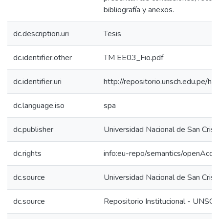
bibliografía y anexos.
dc.description.uri
Tesis
dc.identifier.other
TM EE03_Fio.pdf
dc.identifier.uri
http://repositorio.unsch.edu.pe
dc.language.iso
spa
dc.publisher
Universidad Nacional de San Cri
dc.rights
info:eu-repo/semantics/openAcce
dc.source
Universidad Nacional de San Cri
dc.source
Repositorio Institucional - UNSC