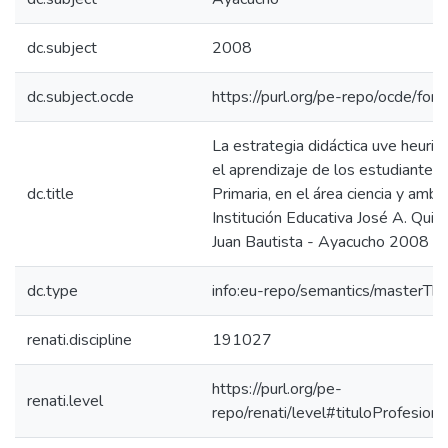
dc.subject
2008
dc.subject.ocde
https://purl.org/pe-repo/ocde/for
La estrategia didáctica uve heurist
el aprendizaje de los estudiantes
dc.title
Primaria, en el área ciencia y ambi
Institución Educativa José A. Qui
Juan Bautista - Ayacucho 2008
dc.type
info:eu-repo/semantics/masterThe
renati.discipline
191027
https://purl.org/pe-
renati.level
repo/renati/level#tituloProfesiona