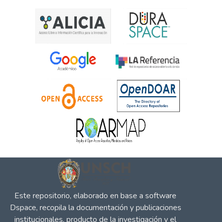
Este repositorio, elaborado en base a software
Dspace, recopila la documentación y publicaciones
institucionales, producto de la investigación y el