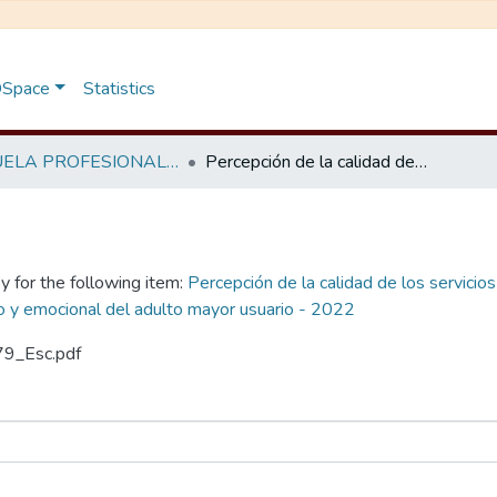
 DSpace
Statistics
ESCUELA PROFESIONAL DE TRABAJO SOCIAL
Percepción de la calidad de los servicios del Centro de Desarrollo Integral de la Familia de Ayacucho y su incidencia en el bienestar físico y emocional del adulto mayor usuario - 2022
y for the following item:
Percepción de la calidad de los servicios
ico y emocional del adulto mayor usuario - 2022
79_Esc.pdf