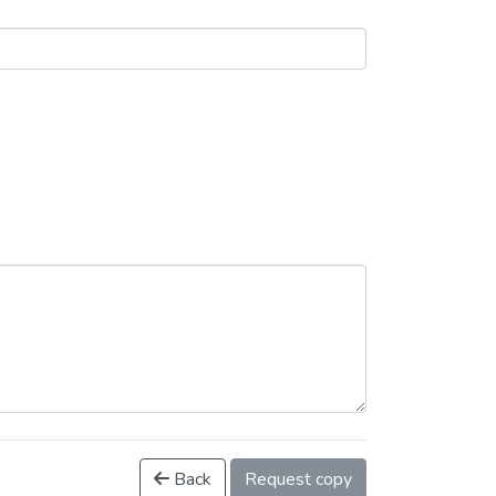
Back
Request copy