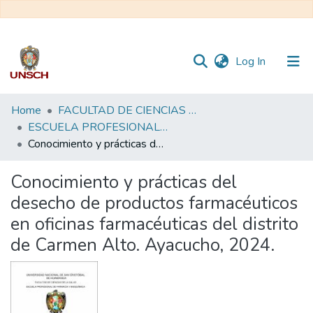
(current)
Log In
Communities
Home
FACULTAD DE CIENCIAS DE LA SALUD
&
ESCUELA PROFESIONAL DE FARMACIA Y BIOQUÍMICA
Collections
Conocimiento y prácticas del desecho de productos farmacéuticos en oficinas farmacéuticas del distrito de Carmen Alto. Ayacucho, 2024.
All of DSpace
Conocimiento y prácticas del
desecho de productos farmacéuticos
Statistics
en oficinas farmacéuticas del distrito
de Carmen Alto. Ayacucho, 2024.