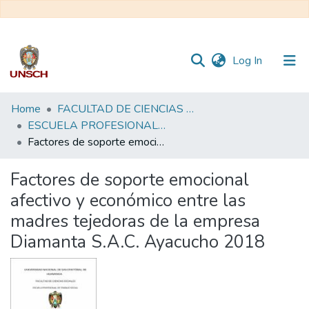
(current)
Log In
Communities
Home
FACULTAD DE CIENCIAS SOCIALES
&
ESCUELA PROFESIONAL DE TRABAJO SOCIAL
Collections
Factores de soporte emocional afectivo y económico entre las madres tejedoras de la empresa Diamanta S.A.C. Ayacucho 2018
All of DSpace
Factores de soporte emocional
afectivo y económico entre las
Statistics
madres tejedoras de la empresa
Diamanta S.A.C. Ayacucho 2018