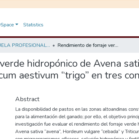
 DSpace
Statistics
ESCUELA PROFESIONAL DE BIOLOGÍA - TESIS
Rendimiento de forraje verde hidropónico de Avena sativa “avena”, Hordeum vulgare “cebada” y Triticum aestivum “trigo” en tres condiciones nutricionales, Ayacucho - 2024
 verde hidropónico de Avena sa
icum aestivum “trigo” en tres con
Abstract
La disponibilidad de pastos en las zonas altoandinas const
para la alimentación del ganado; por ello, el objetivo princ
investigación fue evaluar el rendimiento del forraje verde
Avena sativa “avena”, Hordeum vulgare “cebada” y Triticum