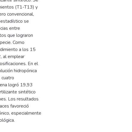
izante sintético. Se
mientos (T1-T13) y
ero convencional,
 estadístico se
cias entre
ntos que lograron
specie. Como
ndimiento a los 15
, al emplear
sificaciones. En el
lución hidropónica
n cuatro
vena logró 19,93
ilizante sintético
ones. Los resultados
aces favoreció
pónico, especialmente
ológica.