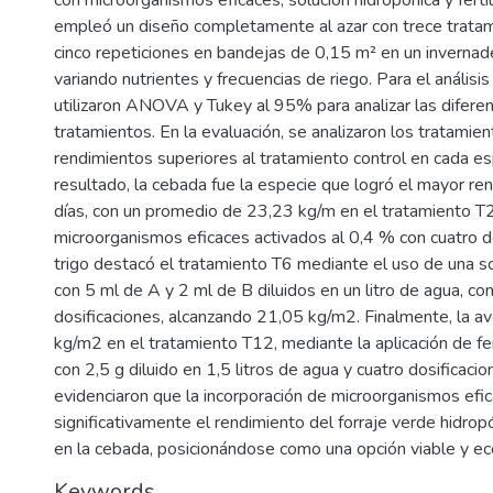
con microorganismos eficaces, solución hidropónica y fertil
empleó un diseño completamente al azar con trece trata
cinco repeticiones en bandejas de 0,15 m² en un invernad
variando nutrientes y frecuencias de riego. Para el análisis
utilizaron ANOVA y Tukey al 95% para analizar las diferen
tratamientos. En la evaluación, se analizaron los tratamie
rendimientos superiores al tratamiento control en cada e
resultado, la cebada fue la especie que logró el mayor re
días, con un promedio de 23,23 kg/m en el tratamiento T2
microorganismos eficaces activados al 0,4 % con cuatro do
trigo destacó el tratamiento T6 mediante el uso de una so
con 5 ml de A y 2 ml de B diluidos en un litro de agua, co
dosificaciones, alcanzando 21,05 kg/m2. Finalmente, la a
kg/m2 en el tratamiento T12, mediante la aplicación de fert
con 2,5 g diluido en 1,5 litros de agua y cuatro dosificaci
evidenciaron que la incorporación de microorganismos efic
significativamente el rendimiento del forraje verde hidro
en la cebada, posicionándose como una opción viable y ec
Keywords