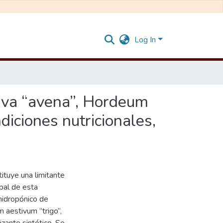
Log In
tiva “avena”, Hordeum
diciones nutricionales,
ituye una limitante
ipal de esta
 hidropónico de
 aestivum “trigo”,