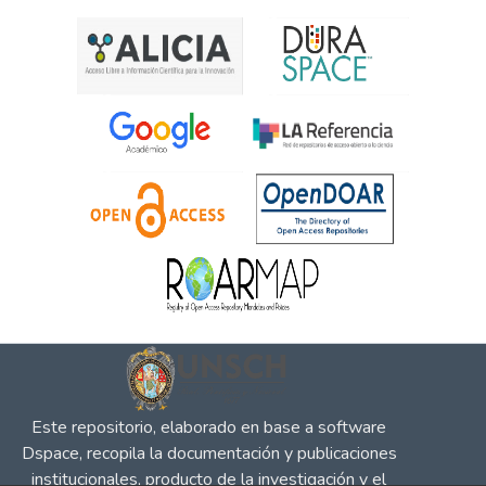
Este repositorio, elaborado en base a software
Dspace, recopila la documentación y publicaciones
institucionales, producto de la investigación y el