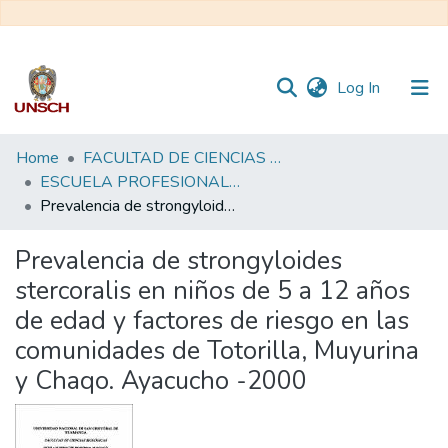
(current)
Log In
Communities
Home
FACULTAD DE CIENCIAS BIOLÓGICAS
&
ESCUELA PROFESIONAL DE BIOLOGÍA - TESIS
Collections
Prevalencia de strongyloides stercoralis en niños de 5 a 12 años de edad y factores de riesgo en las comunidades de Totorilla, Muyurina y Chaqo. Ayacucho -2000
All of DSpace
Prevalencia de strongyloides
stercoralis en niños de 5 a 12 años
Statistics
de edad y factores de riesgo en las
comunidades de Totorilla, Muyurina
y Chaqo. Ayacucho -2000