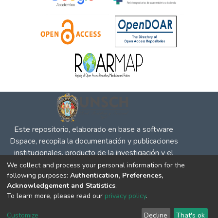
Este repositorio, elaborado en base a software
Dspace, recopila la documentación y publicaciones
institucionales, producto de la investigación y el
desempeño en defensa de la competencia, la
We collect and process your personal information for the
following purposes:
Authentication, Preferences,
propiedad intelectual y protección al consumidor, para
Acknowledgement and Statistics
.
su difusión en el entorno social y académico.
To learn more, please read our
privacy policy
.
DSpace software
copyright © 2002-2026
LYRASIS
Cookie
Privacy
End User
Send
Customize
Decline
That's ok