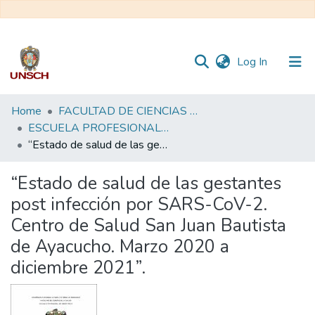
(current)
Log In
Communities
Home
FACULTAD DE CIENCIAS DE LA SALUD
&
ESCUELA PROFESIONAL DE OBSTETRICIA
Collections
“Estado de salud de las gestantes post infección por SARS-CoV-2. Centro de Salud San Juan Bautista de Ayacucho. Marzo 2020 a diciembre 2021”.
All of DSpace
“Estado de salud de las gestantes
post infección por SARS-CoV-2.
Statistics
Centro de Salud San Juan Bautista
de Ayacucho. Marzo 2020 a
diciembre 2021”.