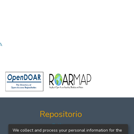
A
Repositorio
Políticas
We collect and process your personal information for the
Formatos