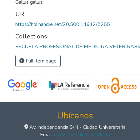
Gallus gallus
URI
https://hdl.handle.net/20.500.14612/8285
Collections
ESCUELA PROFESIONAL DE MEDICINA VETERINARI
Full item page
Ubícanos
Av. independencia S/N - Ciudad Universitaria
Email:
repositorio@unsch.edu.pe