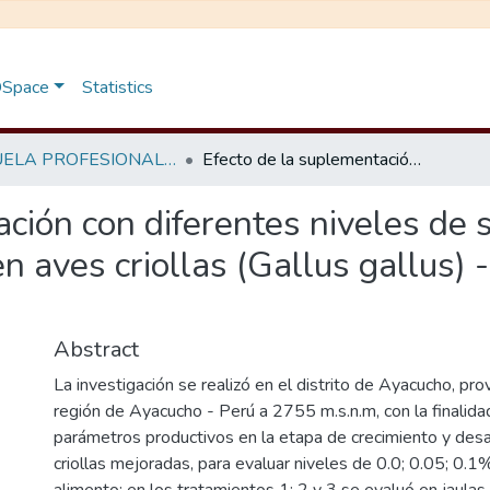
 DSpace
Statistics
ESCUELA PROFESIONAL DE MEDICINA VETERINARIA
Efecto de la suplementación con diferentes niveles de silimarina en la dieta de crecimiento y acabado en aves criollas (Gallus gallus) - Ayacucho a 2750 m. s. n. m
ción con diferentes niveles de s
n aves criollas (Gallus gallus) 
Abstract
La investigación se realizó en el distrito de Ayacucho, pr
región de Ayacucho - Perú a 2755 m.s.n.m, con la finalida
parámetros productivos en la etapa de crecimiento y desa
criollas mejoradas, para evaluar niveles de 0.0; 0.05; 0.1%