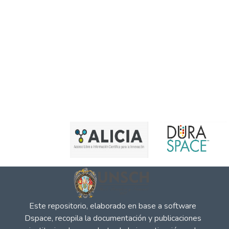
Este repositorio, elaborado en base a software
Dspace, recopila la documentación y publicaciones