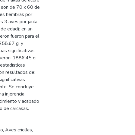
s de mallas de acero
s son de 70 x 60 de
aves hembras por
os 3 aves por jaula
 de edad); en un
eron fueron para el
258.67 g, y
as significativas.
fueron: 1886.45 g,
 estadísticas
ron resultados de:
gnificativas
ente. Se concluye
a injerencia
ecimiento y acabado
o de carcasas.
to
,
Aves criollas
,