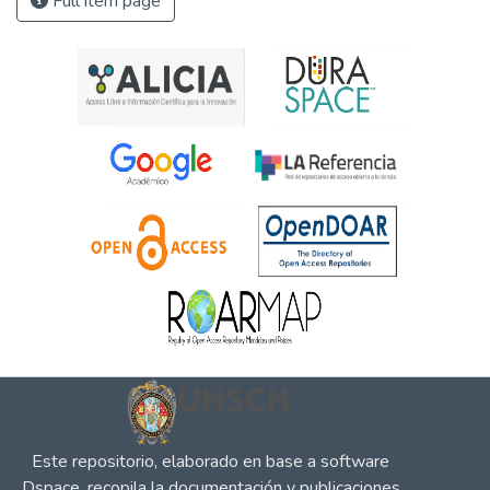
Full item page
Este repositorio, elaborado en base a software
Dspace, recopila la documentación y publicaciones