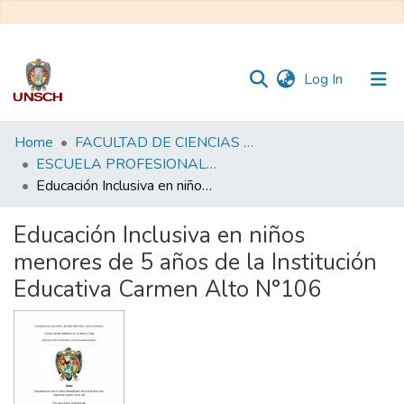
(current)
Log In
Communities
Home
FACULTAD DE CIENCIAS DE LA EDUCACIÓN
&
ESCUELA PROFESIONAL DE EDUCACIÓN INICIAL
Collections
Educación Inclusiva en niños menores de 5 años de la Institución Educativa Carmen Alto N°106
All of DSpace
Educación Inclusiva en niños
menores de 5 años de la Institución
Statistics
Educativa Carmen Alto N°106