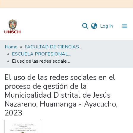
(current)
Log In
Communities
Home
FACULTAD DE CIENCIAS SOCIALES
&
ESCUELA PROFESIONAL DE CIENCIAS DE LA COMUNICACIÓN
Collections
El uso de las redes sociales en el proceso de gestión de la Municipalidad Distrital de Jesús Nazareno, Huamanga - Ayacucho, 2023
All of DSpace
El uso de las redes sociales en el
proceso de gestión de la
Statistics
Municipalidad Distrital de Jesús
Nazareno, Huamanga - Ayacucho,
2023