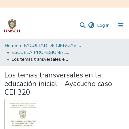
(current)
Log In
Communities
Home
FACULTAD DE CIENCIAS DE LA EDUCACIÓN
&
ESCUELA PROFESIONAL DE EDUCACIÓN INICIAL
Collections
Los temas transversales en la educación inicial - Ayacucho caso CEI 320
All of DSpace
Los temas transversales en la
educación inicial - Ayacucho caso
Statistics
CEI 320