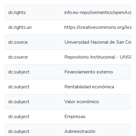
dc.rights
info:eu-repo/semantics/openAcce
dc.rights.uri
https://creativecommons.org/licen
dc.source
Universidad Nacional de San Cri
dc.source
Repositorio Institucional - UNSC
dc.subject
Financiamiento externo
dc.subject
Rentabilidad económica
dc.subject
Valor económico
dc.subject
Empresas
dc.subject
Administración