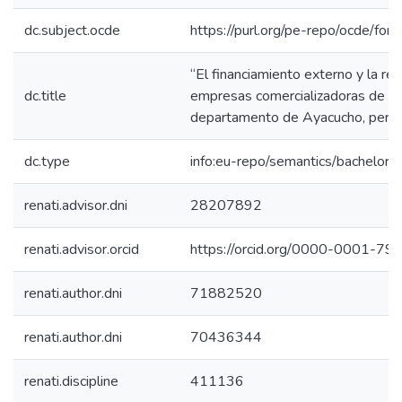
dc.subject.ocde
https://purl.org/pe-repo/ocde/for
“El financiamiento externo y la ren
dc.title
empresas comercializadoras de co
departamento de Ayacucho, peri
dc.type
info:eu-repo/semantics/bachelorT
renati.advisor.dni
28207892
renati.advisor.orcid
https://orcid.org/0000-0001-7
renati.author.dni
71882520
renati.author.dni
70436344
renati.discipline
411136