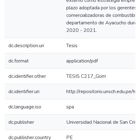
externo como estrategia empresari
plazo adoptada por los gerentes 
comercializadoras de combustible
departamento de Ayacucho durant
2020 - 2021.
dc.description.uri
Tesis
dc.format
application/pdf
dc.identifier.other
TESIS C217_Gom
dc.identifier.uri
http://repositorio.unsch.edu.pe
dc.language.iso
spa
dc.publisher
Universidad Nacional de San Cri
dc.publisher.country
PE