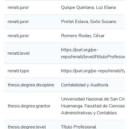
renati.juror
Quispe Quintana, Luz Eliana
renati.juror
Pretel Eslava, Sixto Susano
renati.juror
Romero Rodas, César
https://purl.org/pe-
renati.level
repo/renati/level#tituloProfesiona
renati.type
https://purl.org/pe-repo/renati/ty
thesis.degree.discipline
Contabilidad y Auditoría
Universidad Nacional de San Crist
thesis.degree.grantor
Huamanga. Facultad de Ciencias 
Administrativas y Contables
thesis.degree.level
Título Profesional