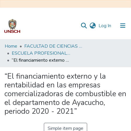
(current)
Log In
Communities
Home
FACULTAD DE CIENCIAS ECONÓMICAS, ADMINISTRATIVAS Y CONTABLES
&
ESCUELA PROFESIONAL DE CONTABILIDAD Y AUDITORÍA
Collections
“El financiamiento externo y la rentabilidad en las empresas comercializadoras de combustible en el departamento de Ayacucho, periodo 2020 - 2021”
All of DSpace
“El financiamiento externo y la
rentabilidad en las empresas
Statistics
comercializadoras de combustible en
el departamento de Ayacucho,
periodo 2020 - 2021”
Simple item page