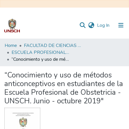
(current)
Log In
Communities
Home
FACULTAD DE CIENCIAS DE LA SALUD
&
ESCUELA PROFESIONAL DE OBSTETRICIA
Collections
“Conocimiento y uso de métodos anticonceptivos en estudiantes de la Escuela Profesional de Obstetricia - UNSCH. Junio - octubre 2019"
All of DSpace
“Conocimiento y uso de métodos
anticonceptivos en estudiantes de la
Statistics
Escuela Profesional de Obstetricia -
UNSCH. Junio - octubre 2019"