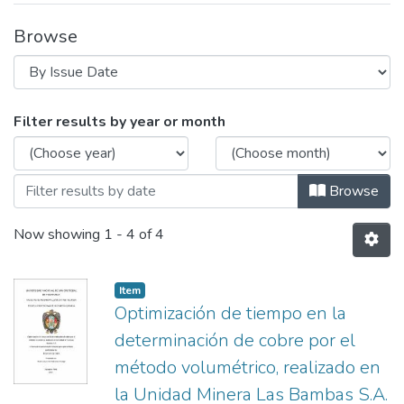
Browse
Browsing ESCUELA PROFESIONAL DE IN
Filter results by year or month
Browse
Now showing
1 - 4 of 4
Item
Optimización de tiempo en la
determinación de cobre por el
método volumétrico, realizado en
la Unidad Minera Las Bambas S.A.