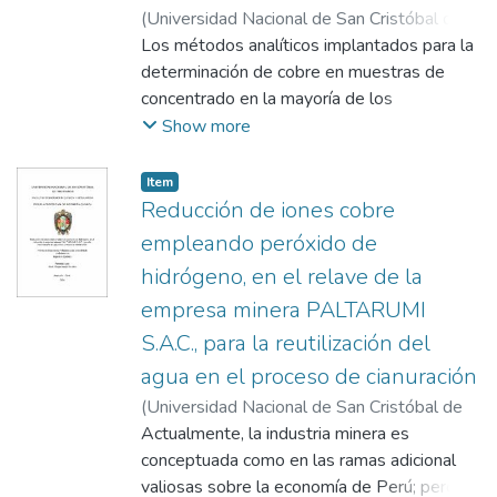
(
Universidad Nacional de San Cristóbal de
Huamanga
Los métodos analíticos implantados para la
,
2024
)
Gutierrez Arango,
Alejandro
determinación de cobre en muestras de
concentrado en la mayoría de los
laboratorios vinculados a la metalurgia, usan
Show more
generalmente el método por digestión
consecutiva de ácidos para posteriormente
Item
llevar a lectura por absorción atómica,
Reducción de iones cobre
debido a que el método volumétrico
empleando peróxido de
requiere más tiempo para su cuantificación,
hidrógeno, en el relave de la
en ese sentido se toma como objetivo
empresa minera PALTARUMI
principal optimizar el método volumétrico en
referencia al método clásico trabajado en la
S.A.C., para la reutilización del
empresa Minera las Bambas S.A en la
agua en el proceso de cianuración
determinación de cobre en muestras
(
Universidad Nacional de San Cristóbal de
concentradas. Se aplica un estudio
Huamanga
Actualmente, la industria minera es
,
2024
)
Auqui Bautista, Roque
experimental con técnicas de recolección de
conceptuada como en las ramas adicional
datos como clasificación, codificación y
valiosas sobre la economía de Perú; pero, a