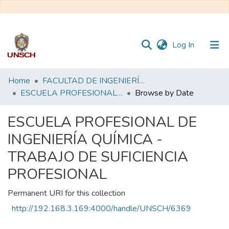
(current)
Log In
Communities
Home
FACULTAD DE INGENIERÍA QUÍMICA Y METALURGIA
&
ESCUELA PROFESIONAL DE INGENIERÍA QUÍMICA - TRABAJO DE SUFICIENCIA PROFESIONAL
Browse by Date
Collections
ESCUELA PROFESIONAL DE
All of DSpace
INGENIERÍA QUÍMICA -
TRABAJO DE SUFICIENCIA
PROFESIONAL
Permanent URI for this collection
http://192.168.3.169:4000/handle/UNSCH/6369