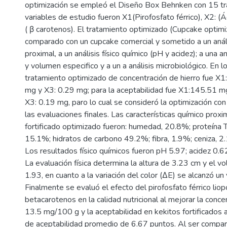
optimización se empleó el Diseño Box Behnken con 15 tr
variables de estudio fueron X1(Pirofosfato férrico), X2: (Á
( β carotenos). El tratamiento optimizado (Cupcake optimi
comparado con un cupcake comercial y sometido a un anál
proximal, a un análisis físico químico (pH y acidez); a una aná
y volumen especifico y a un a análisis microbiológico. En l
tratamiento optimizado de concentración de hierro fue X
mg y X3: 0.29 mg; para la aceptabilidad fue X1:145.51 m
X3: 0.19 mg, paro lo cual se consideró la optimización con
las evaluaciones finales. Las características químico prox
fortificado optimizado fueron: humedad, 20.8%; proteína 
15.1%; hidratos de carbono 49.2%; fibra, 1.9%; ceniza, 2.
Los resultados físico químicos fueron pH 5.97; acidez 0.6
La evaluación física determina la altura de 3.23 cm y el v
1.93, en cuanto a la variación del color (ΔE) se alcanzó un
Finalmente se evaluó el efecto del pirofosfato férrico lio
betacarotenos en la calidad nutricional al mejorar la conce
13.5 mg/100 g y la aceptabilidad en kekitos fortificados 
de aceptabilidad promedio de 6.67 puntos. Al ser compa