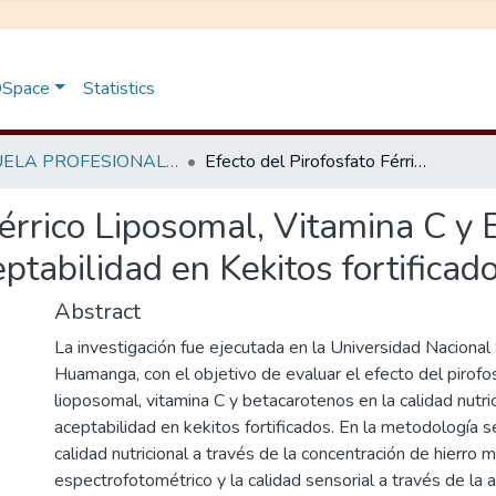
 DSpace
Statistics
ESCUELA PROFESIONAL DE INGENIERÍA EN INDUSTRIAS ALIMENTARIAS
Efecto del Pirofosfato Férrico Liposomal, Vitamina C y Betacarotenos en la calidad nutricional y aceptabilidad en Kekitos fortificados
Férrico Liposomal, Vitamina C y
eptabilidad en Kekitos fortificad
Abstract
La investigación fue ejecutada en la Universidad Nacional
Huamanga, con el objetivo de evaluar el efecto del pirofos
lioposomal, vitamina C y betacarotenos en la calidad nutric
aceptabilidad en kekitos fortificados. En la metodología s
calidad nutricional a través de la concentración de hierro
espectrofotométrico y la calidad sensorial a través de la a