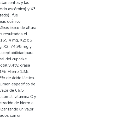
atamientos y las
cido ascórbico) y X3:
zado) , fue
isis químico
lisis físico de altura
os resultados el
1:169.4 mg, X2: 85
g, X2: 74.98 mg y
 aceptabilidad para
imal del cupcake
Total 9.4%; grasa
1%; Hierro 13.5.
2% de ácido láctico.
olumen especifico de
 valor de 66.5.
posomal, vitamina C y
ntración de hierro a
alcanzando un valor
rados con un