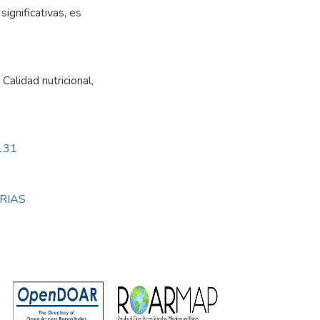
ignificativas, es
,
Calidad nutricional
,
8131
RIAS