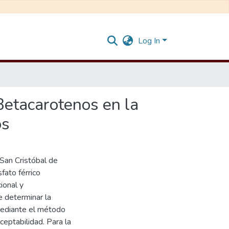
Log In
 Betacarotenos en la
os
 San Cristóbal de
fato férrico
ional y
e determinar la
 mediante el método
ceptabilidad. Para la