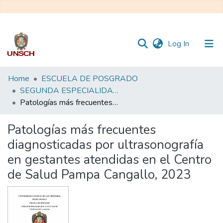
(current)
Log In
Communities
Home
ESCUELA DE POSGRADO
&
SEGUNDA ESPECIALIDAD EN ECOGRAF. OBSTETR. Y MONITOREO FETAL
Collections
Patologías más frecuentes diagnosticadas por ultrasonografía en gestantes atendidas en el Centro de Salud Pampa Cangallo, 2023
All of DSpace
Patologías más frecuentes
diagnosticadas por ultrasonografía
Statistics
en gestantes atendidas en el Centro
de Salud Pampa Cangallo, 2023