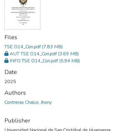
Files
TSE O14_Con.pdf
(7.83 MB)
AUT TSE O14_Con.pdf
(3.69 MB)
INFO TSE O14_Con.pdf
(5.94 MB)
Date
2025
Authors
Contreras Chalco, Jhony
Publisher
Universidad Nacional de San Cristóbal de Huamanga