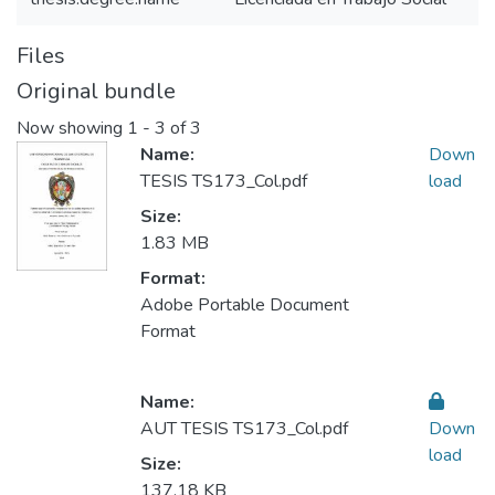
Files
Original bundle
Now showing
1 - 3 of 3
Name:
Down
TESIS TS173_Col.pdf
load
Size:
1.83 MB
Format:
Adobe Portable Document
Format
Name:
AUT TESIS TS173_Col.pdf
Down
load
Size:
137.18 KB