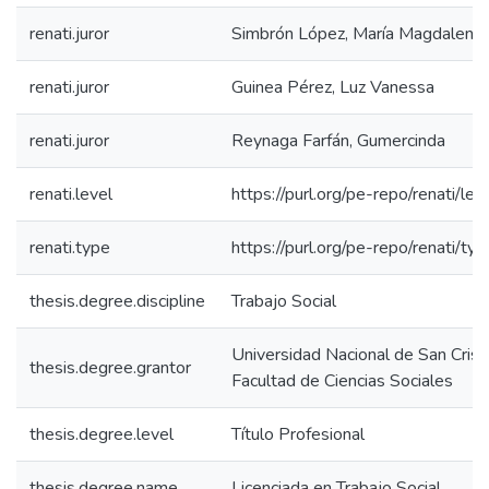
renati.juror
Simbrón López, María Magdalena
renati.juror
Guinea Pérez, Luz Vanessa
renati.juror
Reynaga Farfán, Gumercinda
renati.level
https://purl.org/pe-repo/renati/lev
renati.type
https://purl.org/pe-repo/renati/ty
thesis.degree.discipline
Trabajo Social
Universidad Nacional de San Cris
thesis.degree.grantor
Facultad de Ciencias Sociales
thesis.degree.level
Título Profesional
thesis.degree.name
Licenciada en Trabajo Social