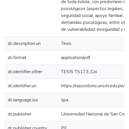
de toda índole, con predominio de 
psicológicos (aspectos legales, or
seguridad social, apoyo familiar, r
demandas psicológicas, entre otro
de vulnerabilidad, inseguridad y ri
dc.description.uri
Tesis
dc.format
application/pdf
dc.identifier.other
TESIS TS173_Col
dc.identifier.uri
https://repositorio.unsch.edu.p
dc.language.iso
spa
dc.publisher
Universidad Nacional de San Cri
dc.publisher.country
PE