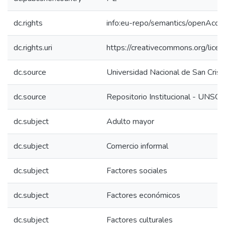
dc.rights
info:eu-repo/semantics/openAcce
dc.rights.uri
https://creativecommons.org/lice
dc.source
Universidad Nacional de San Cri
dc.source
Repositorio Institucional - UNSC
dc.subject
Adulto mayor
dc.subject
Comercio informal
dc.subject
Factores sociales
dc.subject
Factores económicos
dc.subject
Factores culturales