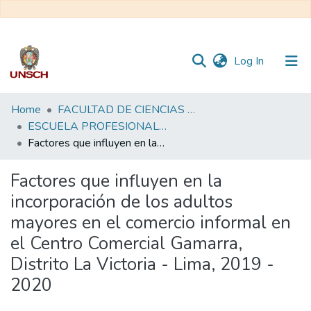
(current)
Log In
Communities
Home
FACULTAD DE CIENCIAS SOCIALES
&
ESCUELA PROFESIONAL DE TRABAJO SOCIAL
Collections
Factores que influyen en la incorporación de los adultos mayores en el comercio informal en el Centro Comercial Gamarra, Distrito La Victoria - Lima, 2019 - 2020
All of DSpace
Factores que influyen en la
incorporación de los adultos
Statistics
mayores en el comercio informal en
el Centro Comercial Gamarra,
Distrito La Victoria - Lima, 2019 -
2020