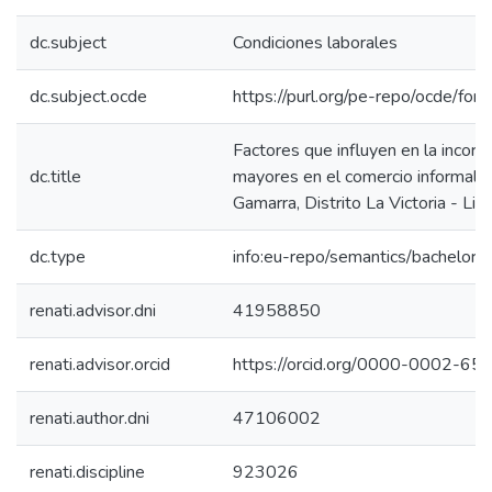
dc.subject
Condiciones laborales
dc.subject.ocde
https://purl.org/pe-repo/ocde/for
Factores que influyen en la incorp
dc.title
mayores en el comercio informal e
Gamarra, Distrito La Victoria - L
dc.type
info:eu-repo/semantics/bachelorT
renati.advisor.dni
41958850
renati.advisor.orcid
https://orcid.org/0000-0002-6
renati.author.dni
47106002
renati.discipline
923026