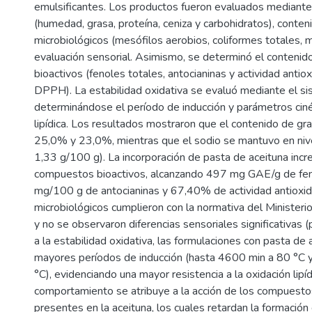
emulsificantes. Los productos fueron evaluados mediante 
(humedad, grasa, proteína, ceniza y carbohidratos), conteni
microbiológicos (mesófilos aerobios, coliformes totales, 
evaluación sensorial. Asimismo, se determinó el conteni
bioactivos (fenoles totales, antocianinas y actividad anti
DPPH). La estabilidad oxidativa se evaluó mediante el si
determinándose el período de inducción y parámetros ciné
lipídica. Los resultados mostraron que el contenido de gra
25,0% y 23,0%, mientras que el sodio se mantuvo en niv
1,33 g/100 g). La incorporación de pasta de aceituna inc
compuestos bioactivos, alcanzando 497 mg GAE/g de fen
mg/100 g de antocianinas y 67,40% de actividad antioxida
microbiológicos cumplieron con la normativa del Ministeri
y no se observaron diferencias sensoriales significativas (
a la estabilidad oxidativa, las formulaciones con pasta de
mayores períodos de inducción (hasta 4600 min a 80 °C
°C), evidenciando una mayor resistencia a la oxidación lipíd
comportamiento se atribuye a la acción de los compuesto
presentes en la aceituna, los cuales retardan la formación 