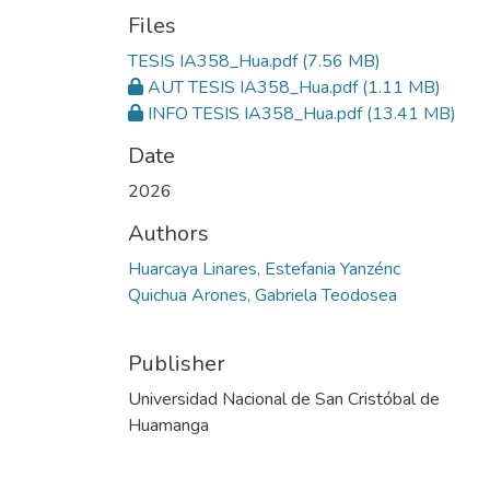
Files
TESIS IA358_Hua.pdf
(7.56 MB)
AUT TESIS IA358_Hua.pdf
(1.11 MB)
INFO TESIS IA358_Hua.pdf
(13.41 MB)
Date
2026
Authors
Huarcaya Linares, Estefania Yanzénc
Quichua Arones, Gabriela Teodosea
Publisher
Universidad Nacional de San Cristóbal de
Huamanga