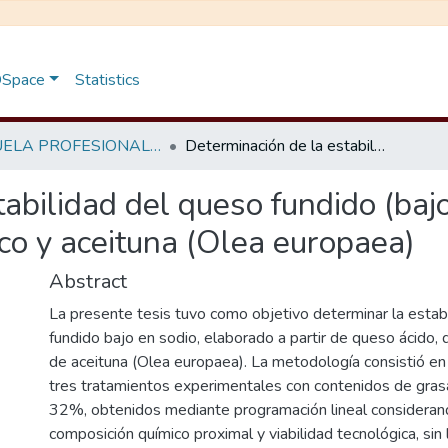
 DSpace
Statistics
ESCUELA PROFESIONAL DE INGENIERÍA EN INDUSTRIAS ALIMENTARIAS
Determinación de la estabilidad del queso fundido (bajo en sodio) a base de queso ácido, queso fresco y aceituna (Olea europaea)
abilidad del queso fundido (baj
co y aceituna (Olea europaea)
Abstract
La presente tesis tuvo como objetivo determinar la estab
fundido bajo en sodio, elaborado a partir de queso ácido,
de aceituna (Olea europaea). La metodología consistió en 
tres tratamientos experimentales con contenidos de gr
32%, obtenidos mediante programación lineal considerand
composición químico proximal y viabilidad tecnológica, sin 