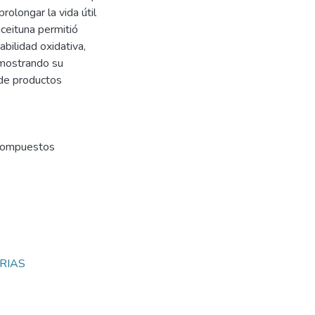
rolongar la vida útil
aceituna permitió
bilidad oxidativa,
emostrando su
 de productos
ompuestos
RIAS