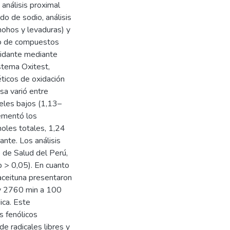
análisis proximal
do de sodio, análisis
mohos y levaduras) y
do de compuestos
oxidante mediante
stema Oxitest,
ticos de oxidación
sa varió entre
eles bajos (1,13–
rementó los
oles totales, 1,24
nte. Los análisis
o de Salud del Perú,
p > 0,05). En cuanto
 aceituna presentaron
 y 2760 min a 100
ica. Este
s fenólicos
de radicales libres y